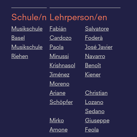
Schule/n
Lehrperson/en
Musikschule
Fabián
Salvatore
Basel
Cardozo
Foderà
Musikschule
Paola
José Javier
Riehen
Minussi
Navarro
Krishnasol
Benoît
Jiménez
Kiener
Moreno
Ariane
Christian
Schöpfer
Lozano
Sedano
Mirko
Giuseppe
Arnone
Feola