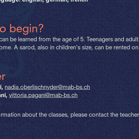
nguage: english, german, french
o begin?
can be learned from the age of 5. Teenagers and adult
ome. A sarod, also in children's size, can be rented on
r
i,
nadia.
oberlischnyder@mab-bs.
ch
ni,
vittoria.
pagani@mab-bs.
ch
rmation about the classes, please contact the teache