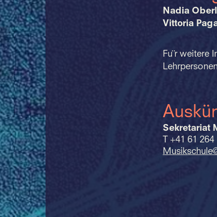
Nadia Oberl
Vittoria Paga
Fu¨r weitere 
Lehrpersone
Auskün
Sekretariat 
T +41 61 264
Musikschule