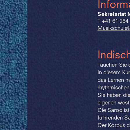
Inform
Sekretariat 
T +41 61 264
Musikschule
Indisc
Tauchen Sie e
In diesem Kur
das Lernen n
rhythmischen
Sie haben die
eigenen westl
Die Sarod ist
fu¨hrenden Sa
Der Korpus de