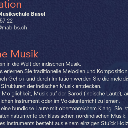
ation
Musikschule Basel
 57 22
@mab-bs.
ch
he Musik
in in die Welt der indischen Musik.
s erlernen Sie traditionelle Melodien und Kompositio
ach Geho¨r und durch Imitation werden Sie die melod
 Strukturen der indischen Musik entdecken.
 Mo¨glichkeit, Musik auf der Sarod (indische Laute), a
ichen Instrument oder im Vokalunterricht zu lernen.
 eine bundlose Laute mit obertonreichem Klang. Sie ist
iteninstrumente der klassischen nordindischen Musik.
s Instruments besteht aus einem einzigen Stu¨ck Holz