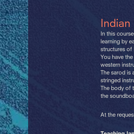
Indian
In this cours
learning by e
structures of
You have the 
western instr
The sarod is a
stringed inst
The body of t
the soundboa
At the reques