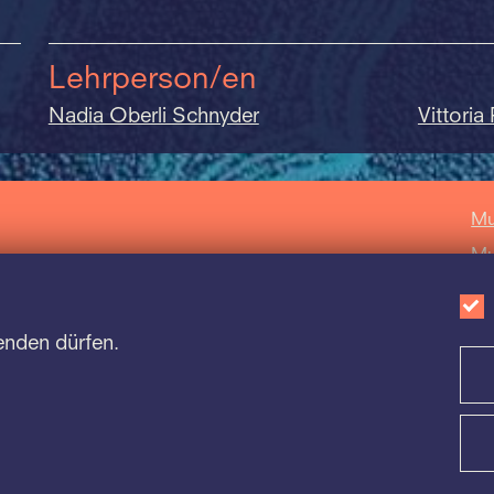
Lehrperson/en
Nadia Oberli Schnyder
Vittoria
Mu
Mu
Mu
Sc
enden dürfen.
Ca
Impressum
|
Datenschutz