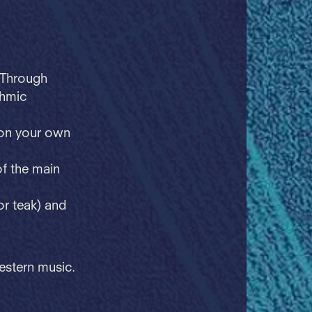
. Through
thmic
, on your own
of the main
or teak) and
estern music.