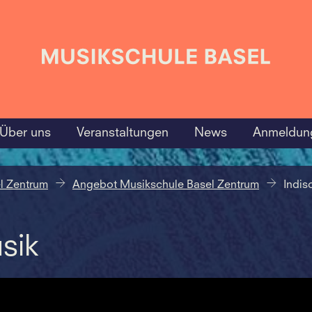
Über uns
Veranstaltungen
News
Anmeldun
l Zentrum
Angebot Musikschule Basel Zentrum
Indis
sik