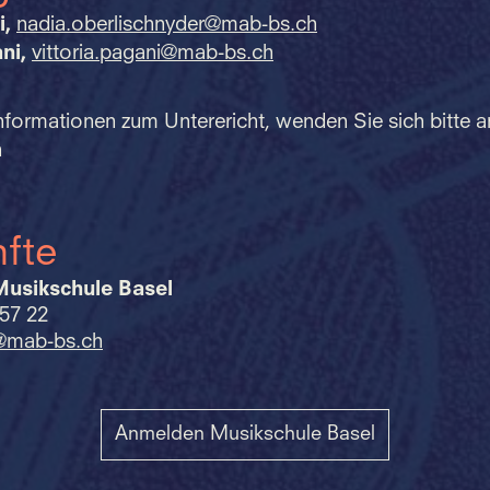
i,
nadia.
oberlischnyder@mab-bs.
ch
ni,
vittoria.
pagani@mab-bs.
ch
Informationen zum Unterericht, wenden Sie sich bitte a
n
fte
Musikschule Basel
 57 22
@mab-bs.
ch
Anmelden Musikschule Basel