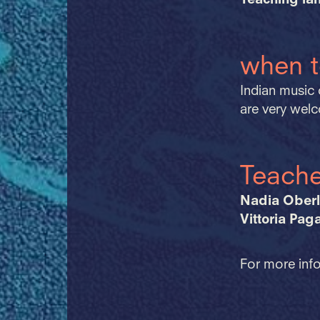
Teaching la
when t
Indian music 
are very welc
Teache
Nadia Oberl
Vittoria Paga
For more info