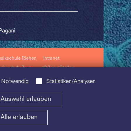
 Pagani
sikschule Riehen
Intranet
sikschule Jazz
Offene Stellen
sikschule der
Datenschutz
Notwendig
Statistiken/Analysen
hola
ntorum Basiliensis
Auswahl erlauben
Alle erlauben