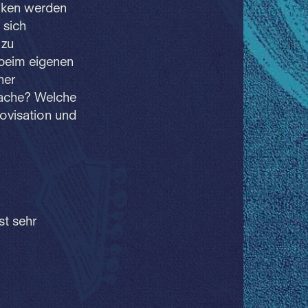
niken werden
 sich
 zu
 beim eigenen
ner
rache? Welche
ovisation und
st sehr