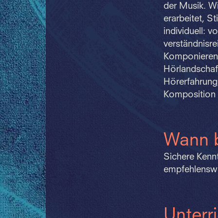
der Musik. Wi
erarbeitet, S
individuell: 
verständnisre
Komponieren.
Hörlandschaf
Hörerfahrung
Komposition
Wann 
Sichere Kennt
empfehlenswe
Unterr