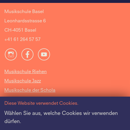
Musikschule Basel
Leonhardsstrasse 6
CH-4051 Basel
+41 61 264 57 57
Musikschule Riehen
Musikschule Jazz
Musikschule der Schola
Cantorum Basiliensis
Diese Website verwendet Cookies.
Intranet
Wählen Sie aus, welche Cookies wir verwenden
dürfen.
Offene Stellen