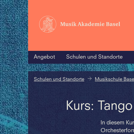
Angebot
Schulen und Standorte
Schulen und Standorte
Musikschule Base
Kurs: Tango
In diesem Ku
Orchesterform