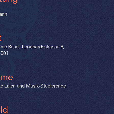
ann
t
ie Basel, Leonhardsstrasse 6,
-301
hme
rte Laien und Musik-Studierende
ld