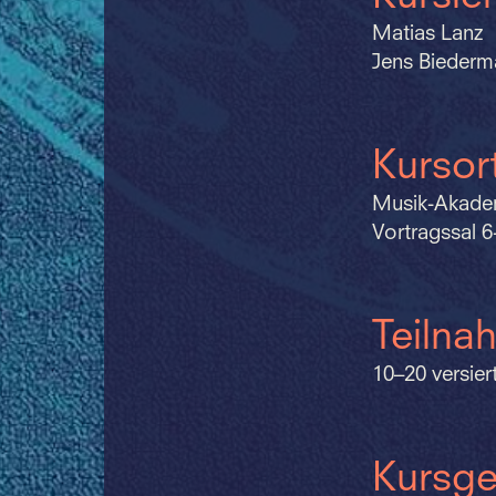
Matias Lanz
Jens Biederm
Kursor
Musik-Akadem
Vortragssal 6
Teilna
10–20 versie
Kursge