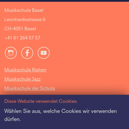
Musikschule Basel
Leonhardsstrasse 6
CH-4051 Basel
+41 61 264 57 57
Musikschule Riehen
Musikschule Jazz
Musikschule der Schola
Cantorum Basiliensis
Diese Website verwendet Cookies.
Intranet
Wählen Sie aus, welche Cookies wir verwenden
dürfen.
Offene Stellen
Datenschutz