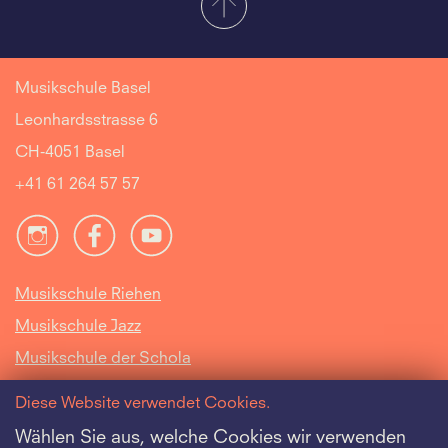
Musikschule Basel
Leonhardsstrasse 6
CH-4051 Basel
+41 61 264 57 57
Musikschule Riehen
Musikschule Jazz
Musikschule der Schola
Cantorum Basiliensis
Diese Website verwendet Cookies.
Intranet
Wählen Sie aus, welche Cookies wir verwenden