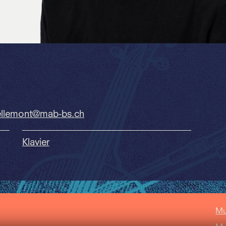
ellemont@mab-bs.
ch
Klavier
Mu