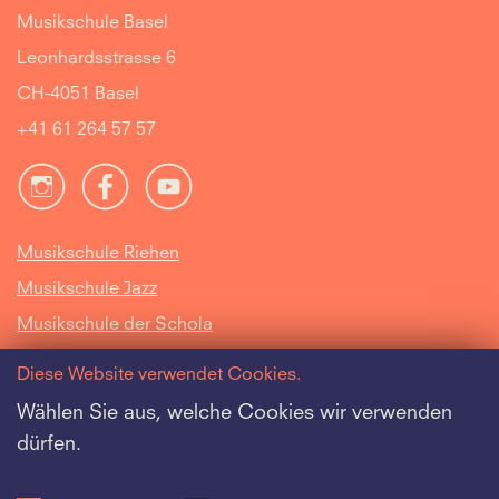
Musikschule Basel
Leonhardsstrasse 6
CH-4051 Basel
+41 61 264 57 57
Musikschule Riehen
Musikschule Jazz
Musikschule der Schola
Cantorum Basiliensis
Diese Website verwendet Cookies.
Intranet
Wählen Sie aus, welche Cookies wir verwenden
dürfen.
Offene Stellen
Datenschutz