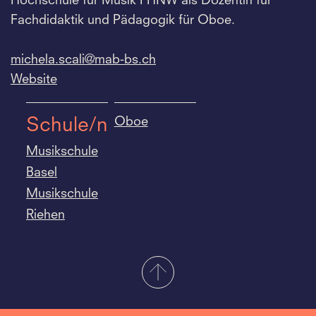
Hochschule für Musik FHNW als Dozentin für
Fachdidaktik und Pädagogik für Oboe.
michela.
scali@mab-bs.
ch
Website
Oboe
Schule/n
Musikschule
Basel
Musikschule
Riehen