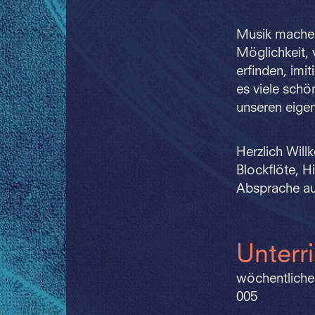
Musik machen 
Möglichkeit, 
erfinden, imi
es viele sch
unseren eigen
Herzlich Will
Blockflöte, 
Absprache au
Unterr
wöchentliche
005