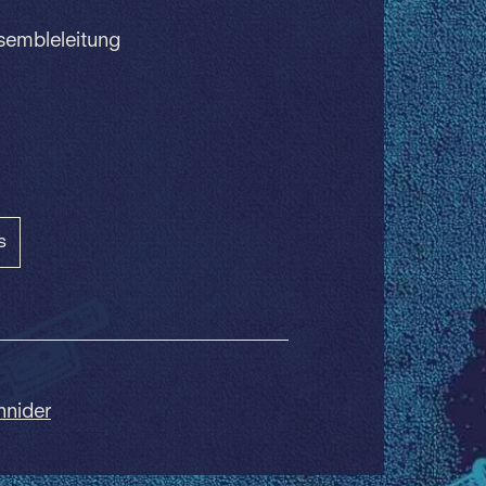
nsembleleitung
s
hnider