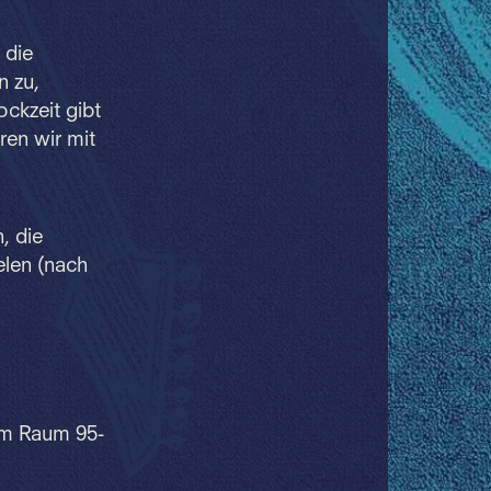
 die
n zu,
ockzeit gibt
ren wir mit
, die
elen (nach
im Raum 95-