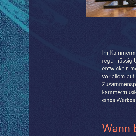
Im Kammermus
regelmässig U
entwickeln mö
vor allem auf
Zusammenspie
kammermusika
eines Werkes 
Wann 