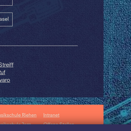
asel
treiff
Ruf
avaro
sikschule Riehen
Intranet
sikschule Jazz
Offene Stellen