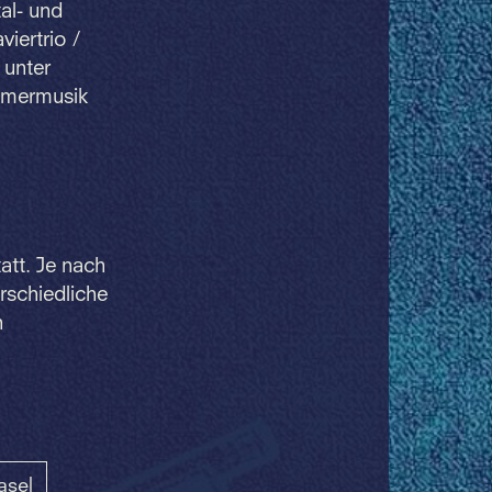
al- und
iertrio /
 unter
ammermusik
att. Je nach
schiedliche
n
asel