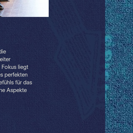
die
eiter
 Fokus liegt
es perfekten
ühls für das
he Aspekte