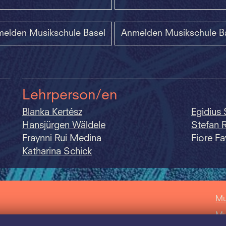
elden Musikschule Basel
Anmelden Musikschule B
Lehrperson/en
Blanka Kertész
Egidius S
Hansjürgen Wäldele
Stefan 
Fraynni Rui Medina
Fiore F
Katharina Schick
Mu
Mu