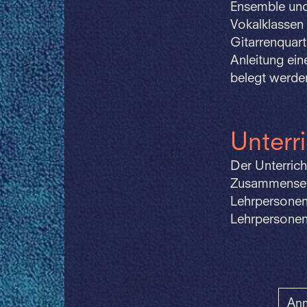
Ensemble und
Vokalklassen 
Gitarrenquart
Anleitung ei
belegt werden
Unterr
Der Unterric
Zusammensetz
Lehrpersonen 
Lehrpersonen
Anm