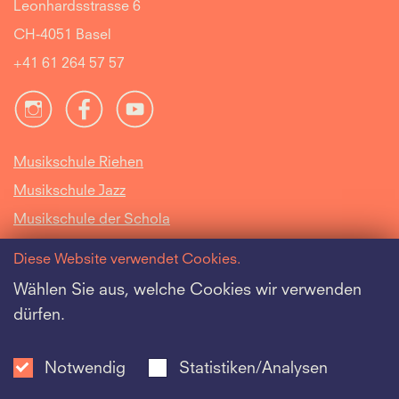
Leonhardsstrasse 6
CH-4051 Basel
+41 61 264 57 57
Musikschule Riehen
Musikschule Jazz
Musikschule der Schola
Cantorum Basiliensis
Diese Website verwendet Cookies.
Intranet
Wählen Sie aus, welche Cookies wir verwenden
dürfen.
Offene Stellen
Datenschutz
Notwendig
Statistiken/Analysen