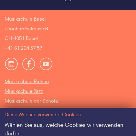
Musikschule Basel
Leonhardsstrasse 6
CH-4051 Basel
+41 61 264 57 57
Musikschule Riehen
Musikschule Jazz
Musikschule der Schola
Cantorum Basiliensis
Diese Website verwendet Cookies.
Intranet
Wählen Sie aus, welche Cookies wir verwenden
dürfen.
Offene Stellen