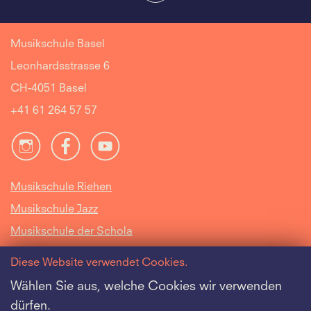
Musikschule Basel
Leonhardsstrasse 6
CH-4051 Basel
+41 61 264 57 57
Musikschule Riehen
Musikschule Jazz
Musikschule der Schola
Cantorum Basiliensis
Diese Website verwendet Cookies.
Intranet
Wählen Sie aus, welche Cookies wir verwenden
dürfen.
Offene Stellen