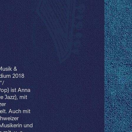
Musik &
dium 2018
“/
op) ist Anna
e Jazz), mit
zer
elt. Auch mit
chweizer
 Musikerin und