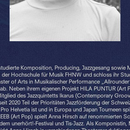
studierte Komposition, Producing, Jazzgesang sowie 
der Hochschule für Musik FHNW und schloss ihr Stu
ter of Arts in Musikalischer Performance „Allrounder
ab. Neben ihrem eigenen Projekt HILA PUNTUR (Art P
Mitglied des Jazzquintetts Ikarus (Contemporary Groov
eit 2020 Teil der Prioritäten Jazzförderung der Schwei
g Pro Helvetia ist und in Europa und Japan Tourneen spi
EEB (Art Pop) spielt Anna Hirsch auf renommierten S
 dem unerhört!-Festival und Tis-Jazz. Als Komponistin,