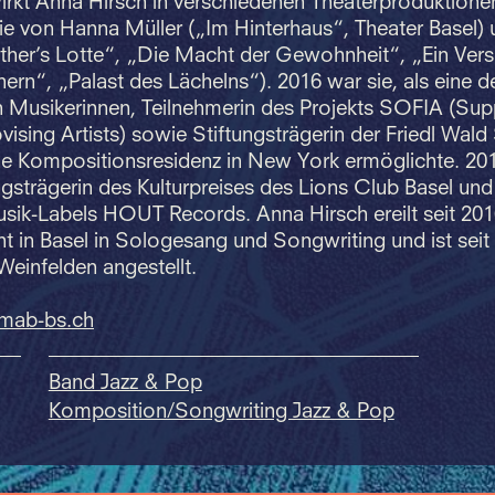
wirkt Anna Hirsch in verschiedenen Theaterproduktionen 
ie von Hanna Müller („Im Hinterhaus“, Theater Basel)
ther’s Lotte“, „Die Macht der Gewohnheit“, „Ein Vers
ern“, „Palast des Lächelns“). 2016 war sie, als eine d
 Musikerinnen, Teilnehmerin des Projekts SOFIA (Sup
ising Artists) sowie Stiftungsträgerin der Friedl Wald 
ine Kompositionsresidenz in New York ermöglichte. 2
ngsträgerin des Kulturpreises des Lions Club Basel un
usik-Labels HOUT Records. Anna Hirsch ereilt seit 20
cht in Basel in Sologesang und Songwriting und ist seit
einfelden angestellt.
mab-bs.
ch
Band Jazz & Pop
Komposition/Songwriting Jazz & Pop