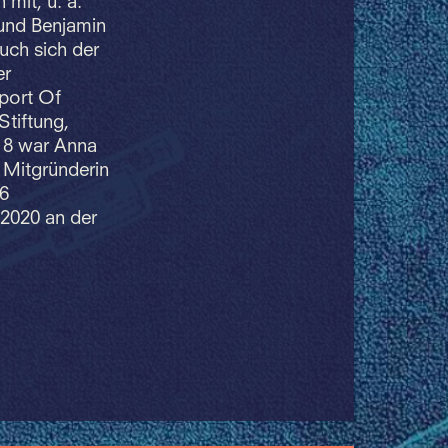
mit, u. a.
 und Benjamin
uch sich der
er
port Of
Stiftung,
018 war Anna
d Mitgründerin
16
 2020 an der