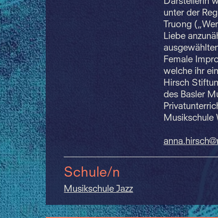
Darstellerin 
unter der Reg
Truong („Wer
Liebe anzunäh
ausgewählten
Female Improv
welche ihr e
Hirsch Stiftu
des Basler M
Privatunterri
Musikschule W
anna.
hirsch@
Schule/n
Musikschule Jazz