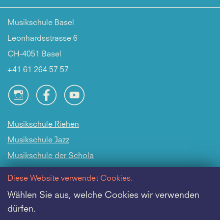
Musikschule Basel
Leonhardsstrasse 6
CH-4051 Basel
+41 61 264 57 57
Musikschule Riehen
Musikschule Jazz
Musikschule der Schola
Cantorum Basiliensis
Diese Website verwendet Cookies.
Intranet
Wählen Sie aus, welche Cookies wir verwenden
dürfen.
Offene Stellen