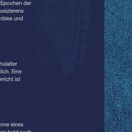
n Epochen der
usizierens
embles und
hulalter
ich. Eine
richt ist
inne eines