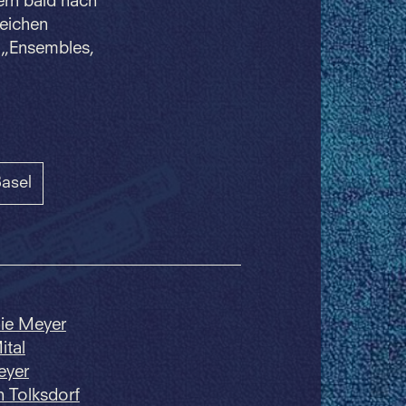
ern bald nach
reichen
r „Ensembles,
asel
ie Meyer
tal
eyer
 Tolksdorf