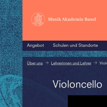
Angebot
Schulen und Standorte
Über uns
Lehrerinnen und Lehrer
Viol
Violoncello