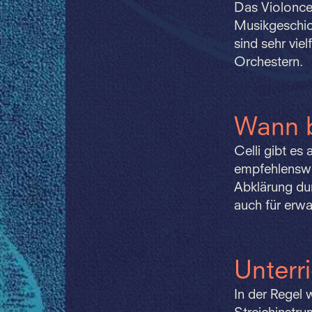
Das Violoncel
Musikgeschic
sind sehr vie
Orchestern.
Wann 
Celli gibt es
empfehlenswer
Abklärung dur
auch für erw
Unterr
In der Regel 