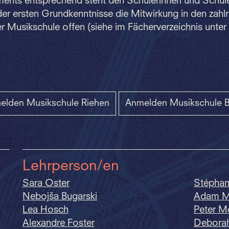
uments entsprechend steht den Schülerinnen und Schül
er ersten Grundkenntnisse die Mitwirkung in den zahl
r Musikschule offen (siehe im Fächerverzeichnis unte
elden Musikschule Riehen
Anmelden Musikschule B
Lehrperson/en
Sara Oster
Stéphan
Nebojša Bugarski
Adam Mi
Lea Hosch
Peter M
Alexandre Foster
Deborah