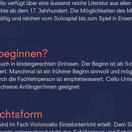
lo verfügt über eine äusserst reiche Literatur aus alle
hte ab dem 17. Jahrhundert. Die Möglichkeiten des M
lfältig und reichen vom Solospiel bis zum Spiel in Ens
beginnen?
 auch in kindergerechten Grössen. Der Beginn ist ab Sc
t. Manchmal ist ein früherer Beginn sinnvoll und mögl
ch die Fachlehrperson ist empfehlenswert. Cello-Unter
achsene Anfänger/innen geeignet.
ichtsform
wird im Fach Violoncello Einzelunterricht erteilt. Dem S