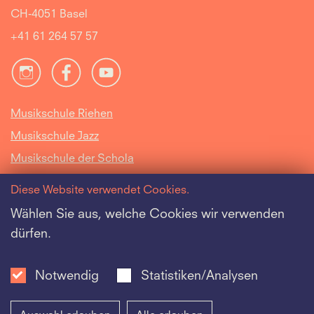
CH-4051 Basel
+41 61 264 57 57
Musikschule Riehen
Musikschule Jazz
Musikschule der Schola
Cantorum Basiliensis
Diese Website verwendet Cookies.
Intranet
Wählen Sie aus, welche Cookies wir verwenden
dürfen.
Offene Stellen
Datenschutz
Notwendig
Statistiken/Analysen